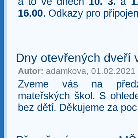
a to ve dnech
10. 3.
a
1
16.00
. Odkazy pro připojen
Dny otevřených dveří
Autor:
adamkova, 01.02.2021
Zveme vás na předzá
mateřských škol. S ohled
bez dětí. Děkujeme za po