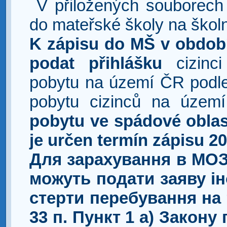
V přiložených souborech na
do mateřské školy na škol
K zápisu do MŠ v období
podat přihlášku
cizin
pobytu na území ČR podle
pobytu cizinců na územ
pobytu ve spádové oblast
je určen termín zápisu 20
Для зарахування в МОЗ 
можуть подати заяву ін
стерти перебування на 
33 п. Пункт 1 а) Закону