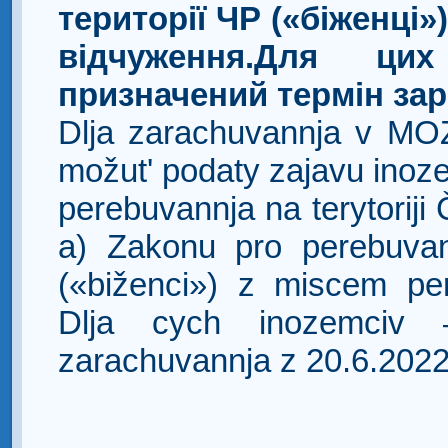
території ЧР («біженці»
відчуження.Для ци
призначений термін зар
Dlja zarachuvannja v MOZ
možut' podaty zajavu inozem
perebuvannja na terytoriji
a) Zakonu pro perebuvan
(«biženci») z miscem pe
Dlja cych inozemciv –
zarachuvannja z 20.6.2022