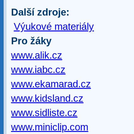
Další zdroje:
Výukové materiály
Pro žáky
www.alik.cz
www.iabc.cz
www.ekamarad.cz
www.kidsland.cz
www.sidliste.cz
www.miniclip.com